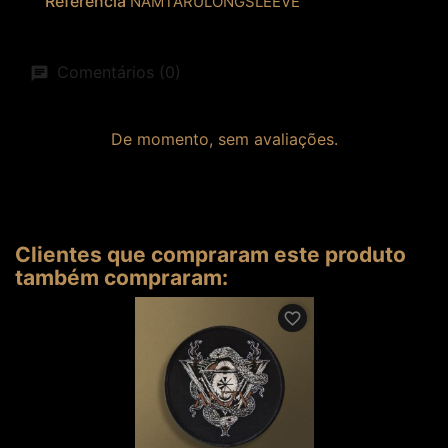
Referência
NAMTARULONGSLEEVE
Comentários (0)
De momento, sem avaliações.
Clientes que compraram este produto
também compraram:
favorite_border