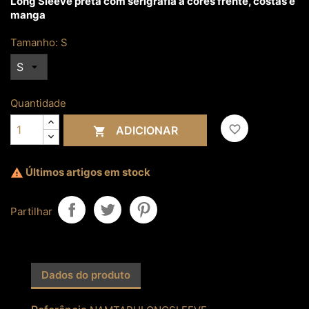
Long Sleeve preta com serigrafia a cores frente, costas e
manga
Tamanho: S
Quantidade
favorite_border
ADICIONAR

Últimos artigos em stock

Partilhar
Dados do produto